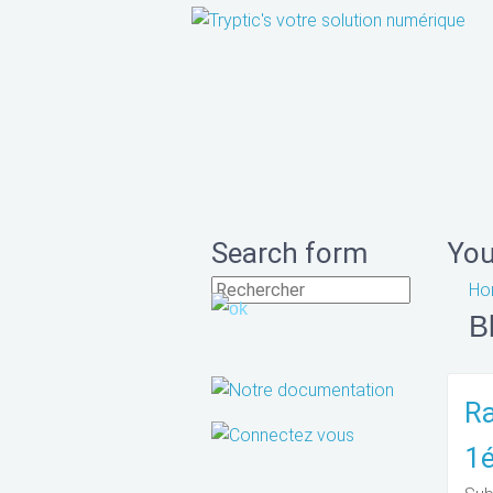
Search form
You
Ho
B
Ra
1é