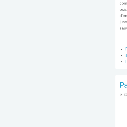
com
exis
d'en
just
sauv
Pa
Sub