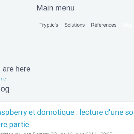
Main menu
Tryptic's
Solutions
Références
Blog
 are here
me
log
spberry et domotique : lecture d'une s
re partie