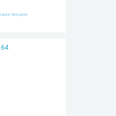
ature 1ére partie
264