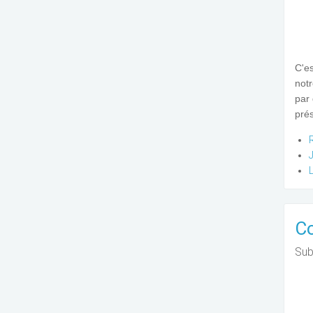
C'e
notr
par
pré
Co
Sub