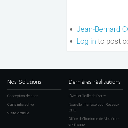
Jean-Bernard 
Log in
to post 
Nos Solutions
Dernières réalisations
Conception de sites
L'Atellier Taille de Pierre
Carte interactive
Nouvelle interface pour Reseau-
CHU
Visite virtuelle
Office de Tourisme de Mézières-
en-Brenne