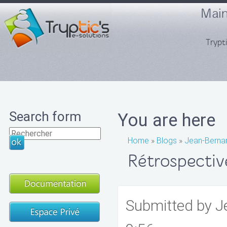
Mai
Trypti
Search form
You are here
Home
»
Blogs
»
Jean-Berna
Rétrospecti
Submitted by
J