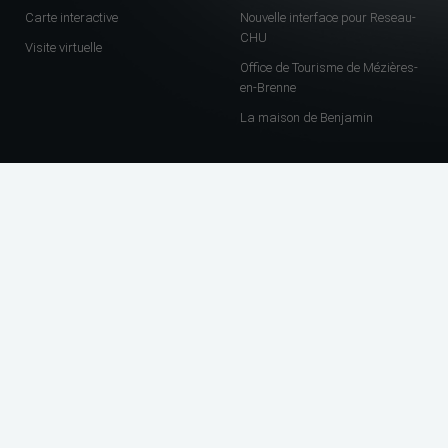
Carte interactive
Nouvelle interface pour Reseau-
CHU
Visite virtuelle
Office de Tourisme de Mézières-
en-Brenne
La maison de Benjamin