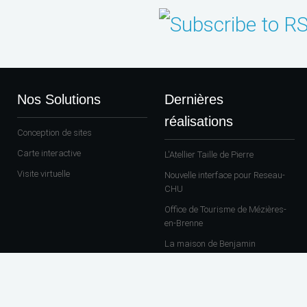
Nos Solutions
Dernières
réalisations
Conception de sites
Carte interactive
L'Atellier Taille de Pierre
Visite virtuelle
Nouvelle interface pour Reseau-
CHU
Office de Tourisme de Mézières-
en-Brenne
La maison de Benjamin