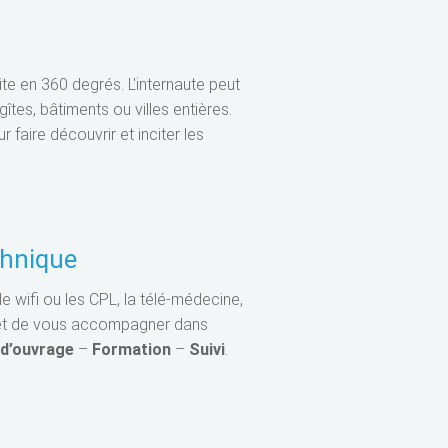
ite en 360 degrés. L'internaute peut
gîtes, bâtiments ou villes entières.
faire découvrir et inciter les
hnique
e wifi ou les CPL, la télé-médecine,
met de vous accompagner dans
 d’ouvrage
–
Formation
–
Suivi
.