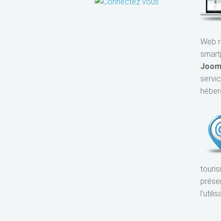
Web re
smart
Joom
servi
héber
touris
prése
l'util